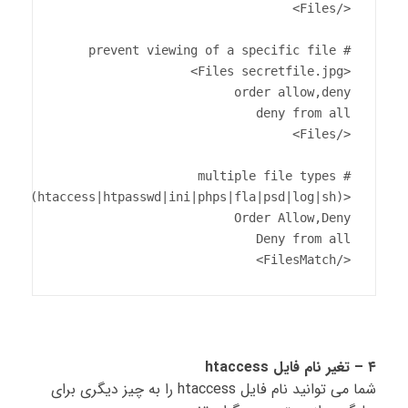
</FilesMatch>
۴ – تغیر نام فایل htaccess
شما می توانید نام فایل htaccess را به چیز دیگری برای