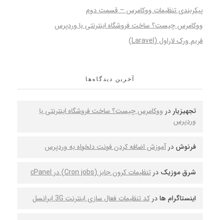
پیکربندی تنظیمات ووکامرس – قسمت دوم
ووکامرس چیست؟ ساخت فروشگاه اینترنتی با وردپرس
فریم ورک لاراول (Laravel)
آخرین دیدگاه‌ها
تجهیزیار
در
ووکامرس چیست؟ ساخت فروشگاه اینترنتی با
وردپرس
فرنوش
در
آموزش اضافه کردن فونت دلخواه به وردپرس
شرق موزیک
در
تنظیمات کرون جابز (Cron jobs) در cPanel
اینستاگرام ها
در
کد تنظیمات فعال سازی اینترنت 3G ایرانسل