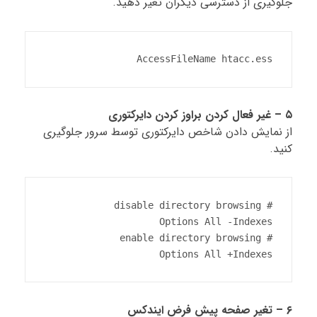
جلوگیری از دسترسی دیگران تغیر دهید.
AccessFileName htacc.ess
۵ – غیر فعال کردن براوز کردن دایرکتوری
از نمایش دادن شاخص دایرکتوری توسط سرور جلوگیری
کنید.
Options All +Indexes
۶ – تغیر صفحه پیش فرض ایندکس