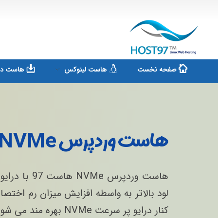
هاست ۹۷
ارائه سرویس هاست لینوکس و ثبت دامنه
صفحه نخست
هاست لینوکس
هاست دان
هاست وردپرس NVMe
کنار درایو پر سرعت NVMe بهره مند می شوید.