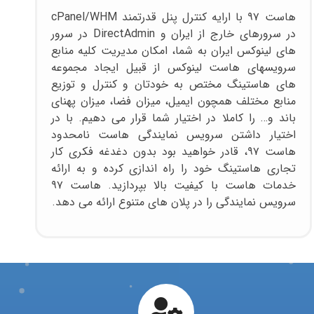
هاست ۹۷ با ارایه کنترل پنل قدرتمند cPanel/WHM
در سرورهای خارج از ایران و DirectAdmin در سرور
های لینوکس ایران به شما، امکان مدیریت کلیه منابع
سرویسهای هاست لینوکس از قبیل ایجاد مجموعه
های هاستینگ مختص به خودتان و کنترل و توزیع
منابع مختلف همچون ایمیل، میزان فضا، میزان پهنای
باند و… را کاملا در اختیار شما قرار می دهیم. با در
اختیار داشتن سرویس نمایندگی هاست نامحدود
هاست ۹۷، قادر خواهید بود بدون دغدغه فکری کار
تجاری هاستینگ خود را راه اندازی کرده و به ارائه
خدمات هاست با کیفیت بالا بپردازید. هاست ۹۷
سرویس نمایندگی را در پلان های متنوع ارائه می دهد.