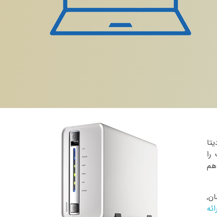
یتا
ت را
هم
مان,
ائه