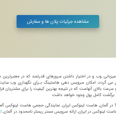
مشاهده جزئیات پلان ها و سفارش
زمینه خدمات میزبانی وب و در اختیار داشتن سرورهای قدرتمند كه در معتبرترین د
و فنلاند (Hetzner) و ایران نگهداری می گردد، امكان سرویس دهی هاستینگ بـرای نگهداری وب سای
 سرعت بالای آنهاست كه در نتیجه بهترین كیفیت را برای مشتریان فرا
ن برگشت كامل پول وجود خواهد داشت.
خدمات هاست 97 شامل فروش سرویس هاست لینوکس SSD در آلمان, هاست لینوکس ایران, نمایندگی حجمی هاست لینوکس آل
ست لینوکس در ایران, ارائه سرویس مستر ریسلر نامحدود در آلمان,
ار