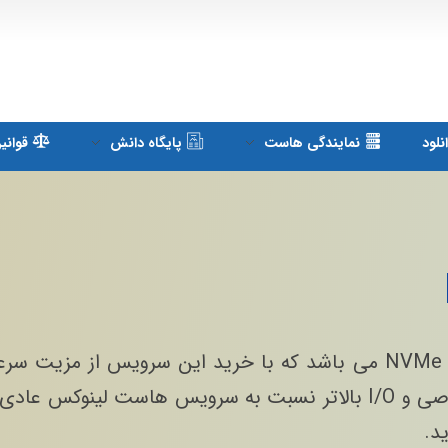
لود
نمایندگی هاست
پایگاه دانش
قوانی
هاست وردپرس NVMe هاست 97 با درایو NVMe می باشد که با خرید این سرویس از مزیت 
لود بالاتر به واسطه افزایش میزان رم اختصاصی و I/O بالاتر نسبت به سرویس هاست لینوکس عا