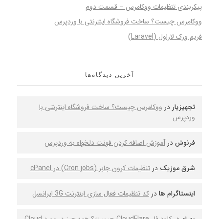
پیکربندی تنظیمات ووکامرس – قسمت دوم
ووکامرس چیست؟ ساخت فروشگاه اینترنتی با وردپرس
فریم ورک لاراول (Laravel)
آخرین دیدگاه‌ها
تجهیزیار
در
ووکامرس چیست؟ ساخت فروشگاه اینترنتی با
وردپرس
فرنوش
در
آموزش اضافه کردن فونت دلخواه به وردپرس
شرق موزیک
در
تنظیمات کرون جابز (Cron jobs) در cPanel
اینستاگرام ها
در
کد تنظیمات فعال سازی اینترنت 3G ایرانسل