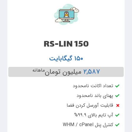
RS-LIN 150
۱۵۰ گیگابایت
۲,۵۸۷
میلیون تومان
ماهانه
تعداد اکانت نامحدود
پهنای باند نامحدود
قابلیت آورسل کردن فضا
آپ تایم بالای ۹۹.۹%
کنترل پنل WHM / cPanel