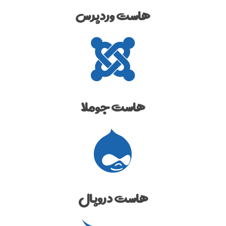
هاست وردپرس
هاست جوملا
هاست دروپال