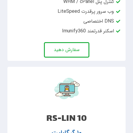
کنترل پنل WHM / cPanel
وب سرور پرقدرت LiteSpeed
DNS اختصاصی
اسکنر قدرتمند Imunify360
سفارش دهید
RS-LIN 10
۱۰ گیگابایت