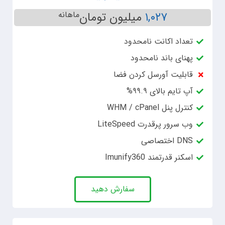
۱,۰۲۷
میلیون تومان
ماهانه
تعداد اکانت نامحدود
پهنای باند نامحدود
قابلیت آورسل کردن فضا
آپ تایم بالای ۹۹.۹%
کنترل پنل WHM / cPanel
وب سرور پرقدرت LiteSpeed
DNS اختصاصی
اسکنر قدرتمند Imunify360
سفارش دهید