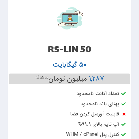
RS-LIN 50
۵۰ گیگابایت
۱,۲۸۷
میلیون تومان
ماهانه
تعداد اکانت نامحدود
پهنای باند نامحدود
قابلیت آورسل کردن فضا
آپ تایم بالای ۹۹.۹%
کنترل پنل WHM / cPanel