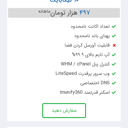
۴۹۷
هزار تومان
ماهانه
تعداد اکانت نامحدود
پهنای باند نامحدود
قابلیت آورسل کردن فضا
آپ تایم بالای ۹۹.۹%
کنترل پنل WHM / cPanel
وب سرور پرقدرت LiteSpeed
DNS اختصاصی
اسکنر قدرتمند Imunify360
سفارش دهید