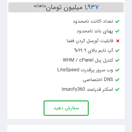
۱,۹۳۷
میلیون تومان
ماهانه
تعداد اکانت نامحدود
پهنای باند نامحدود
قابلیت آورسل کردن فضا
آپ تایم بالای ۹۹.۹%
کنترل پنل WHM / cPanel
وب سرور پرقدرت LiteSpeed
DNS اختصاصی
اسکنر قدرتمند Imunify360
سفارش دهید