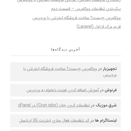
پیکربندی تنظیمات ووکامرس – قسمت دوم
ووکامرس چیست؟ ساخت فروشگاه اینترنتی با وردپرس
فریم ورک لاراول (Laravel)
آخرین دیدگاه‌ها
تجهیزیار
در
ووکامرس چیست؟ ساخت فروشگاه اینترنتی با
وردپرس
فرنوش
در
آموزش اضافه کردن فونت دلخواه به وردپرس
شرق موزیک
در
تنظیمات کرون جابز (Cron jobs) در cPanel
اینستاگرام ها
در
کد تنظیمات فعال سازی اینترنت 3G ایرانسل