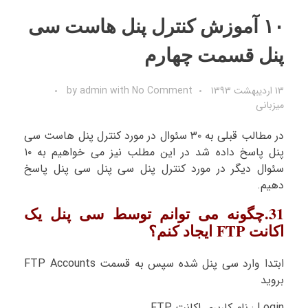
۱۰ آموزش کنترل پنل هاست سی
پنل قسمت چهارم
۱۳ اردیبهشت ۱۳۹۳
No Comment
with
admin
by
میزبانی
در مطالب قبلی به ۳۰ سئوال در مورد کنترل پنل هاست سی
پنل پاسخ داده شد در این مطلب نیز می خواهیم به ۱۰
سئوال دیگر در مورد کنترل پنل سی پنل سی پنل پاسخ
دهیم.
31.چگونه می توانم توسط سی پنل یک
اکانت FTP ایجاد کنم؟
ابتدا وارد سی پنل شده سپس به قسمت FTP Accounts
بروید
Login : نام کاربری اکانت FTP