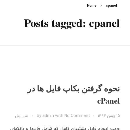
Home
cpanel
Posts tagged: cpanel
نحوه گرفتن بکاپ فایل ها در
cPanel
۱۵ بهمن ۱۳۹۴
No Comment
with
admin
by
سی پنل
جهت ایجاد فایل پشتیبان کامل که شامل فایلها و بانکهای