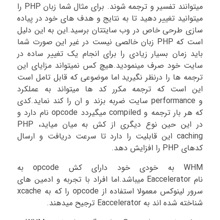
میتوانند تفسیر و ترجمه شوند. برای مثال شما زبان PHP را
میتوانید تغییر دهید تا به نتایج و هدف های خود در پیاده
سازی طرحی خاص در وب سایتتان برسید.این به این دلیل
است که PHP زبان خالصی نیست در غیر این صورت شما
باید زمان بسیار زیادی را برای انجام یک تغییر ساده در
سایت خود صرف مینمودید.هیچ کس نمیتواند مزایای این
ترجمه ها را درنظر نگیرید اما موضوعی که قابل تامل است
این است که ترجمه مکرر کد ها میتواند به عملکرد
و performance سایت ضربه بزند و ان را کند نماید.کدی
که هر بار ترجمه و compiled میگیردد opcode نام دارد و
در این حین نوع دیگری از کش به میان میاید، PHP
caching این قابلیت را دارد تا سرعت دریافت و ارسال
کدهای PHP را افزایش دهد.
WHM به خودی خود دارای کش opcode به
نام Eaccelerator میباشد.اما افراد با تجربه و ادمین های
سرور لینوکس معمولا استفاده از opcode را که به xcache
شناخته شده اند به Eaccelerator ترجیح میدهند.