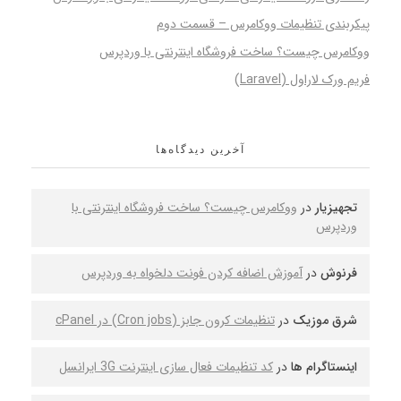
پیکربندی تنظیمات ووکامرس – قسمت دوم
ووکامرس چیست؟ ساخت فروشگاه اینترنتی با وردپرس
فریم ورک لاراول (Laravel)
آخرین دیدگاه‌ها
تجهیزیار
در
ووکامرس چیست؟ ساخت فروشگاه اینترنتی با
وردپرس
فرنوش
در
آموزش اضافه کردن فونت دلخواه به وردپرس
شرق موزیک
در
تنظیمات کرون جابز (Cron jobs) در cPanel
اینستاگرام ها
در
کد تنظیمات فعال سازی اینترنت 3G ایرانسل