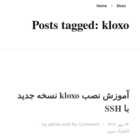
Home
kloxo
Posts tagged: kloxo
آموزش نصب kloxo نسخه جدید
با SSH
۲۴ مهر ۱۳۹۶
No Comment
with
admin
by
کانفیگ سرور