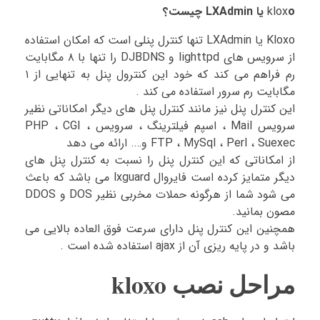
o یا LXAdmin چیست؟
klox
Kloxo یا LXAdmin تنها کنترل پنلی است که امکان استفاده
از سرویس های lighttpd و DJBDNS را تنها با ۸ مگابایت
رم فراهم می کند که خود این کنترول پنل به تنهایی از ۱
مگابایت رم سرور استفاده می کند .
این کنترل پنل نیز مانند کنترل پنل های دیگر امکاناتی نظیر
سرویس Mail ، اسپم فیلترینگ ، سرویس PHP ، CGI ،
FTP ، MySql ، Perl ، Suexec و…. ارائه می دهد
از امکاناتی که این کنترل پنل را نسبت به کنترل پنل های
دیگر متمایز کرده است فایروال lxguard می باشد که باعث
می شود شما از هرگونه حملات مخربی نظیر DOS و DDOS
مصون بمانید.
همچنین این کنترل پنل دارای سرعت فوق العاده بالایی می
باشد و در پایه ریزی آن از ajax استفاده شده است .
مراحل نصب kloxo