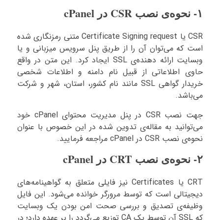
۱- نحوه‌ی نصب CSR در cPanel
CSR یا Certificate Signing request متنی رمزنگاری شده
است که می‌توان آن را از طریق پنل سرویس میزبانی و یا
وبسایت ارائه دهنده‌ی SSL ایجاد کرد. این متن در واقع
حاوی اطلاعاتی از قبیل نام دامنه و اطلاعات شخصی
خریدار گواهی SSL مانند نام کشور، استان، شهر و شرکت
می‌باشد.
جهت نصب CSR در پنل مدیریت محتوای cPanel خود
می‌توانید به مقاله‌ی تدوین شده در این خصوص با عنوان
نحوه‌ی نصب CSR در cPanel مراجعه فرمایید.
۲- نحوه‌ی نصب CRT در cPanel
CRT یا Certificates نیز فایلی متعلق به گواهینامه‌های
دیجیتالی است که توسط مرورگر خوانده می‌شود. این فایل
وظیفه‌ی تصدیق و بررسی صحت امن بودن یک وبسایت
که SSL آن توسط یک CA توزیع می‌گردد را بر عهده دارد؛ در