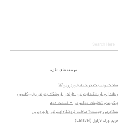
نوشته‌های تازه
ساخت وبسایت در خانه با وردپرس￼
راه‌اندازی فروشگاه اینترنتی: طراحی فروشگاه اینترنتی با ووکامرس
پیکربندی تنظیمات ووکامرس – قسمت دوم
ووکامرس چیست؟ ساخت فروشگاه اینترنتی با وردپرس
فریم ورک لاراول (Laravel)