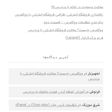
ساخت وبسایت در خانه با وردپرس￼
راه‌اندازی فروشگاه اینترنتی: طراحی فروشگاه اینترنتی با ووکامرس
پیکربندی تنظیمات ووکامرس – قسمت دوم
ووکامرس چیست؟ ساخت فروشگاه اینترنتی با وردپرس
فریم ورک لاراول (Laravel)
آخرین دیدگاه‌ها
تجهیزیار
در
ووکامرس چیست؟ ساخت فروشگاه اینترنتی با
وردپرس
فرنوش
در
آموزش اضافه کردن فونت دلخواه به وردپرس
شرق موزیک
در
تنظیمات کرون جابز (Cron jobs) در cPanel