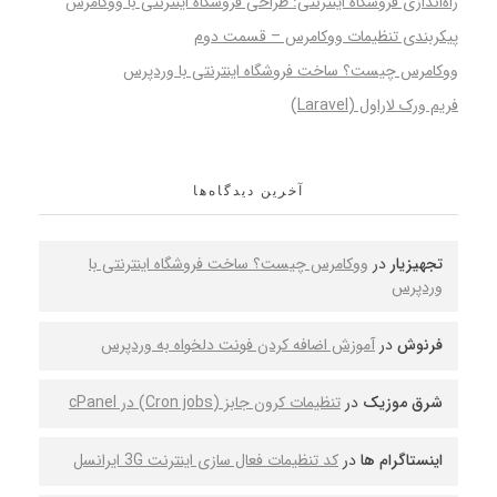
راه‌اندازی فروشگاه اینترنتی: طراحی فروشگاه اینترنتی با ووکامرس
پیکربندی تنظیمات ووکامرس – قسمت دوم
ووکامرس چیست؟ ساخت فروشگاه اینترنتی با وردپرس
فریم ورک لاراول (Laravel)
آخرین دیدگاه‌ها
تجهیزیار
در
ووکامرس چیست؟ ساخت فروشگاه اینترنتی با
وردپرس
فرنوش
در
آموزش اضافه کردن فونت دلخواه به وردپرس
شرق موزیک
در
تنظیمات کرون جابز (Cron jobs) در cPanel
اینستاگرام ها
در
کد تنظیمات فعال سازی اینترنت 3G ایرانسل