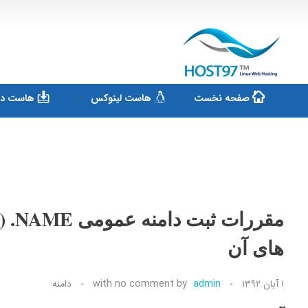
هاست ۹۷
ارائه سرویس هاست لینوکس و ثبت دامنه
صفحه نخست
هاست لینوکس
هاست دان
مقر
های آن
۱ آبان ۱۳۹۲
admin
by
no comment
with
دامنه