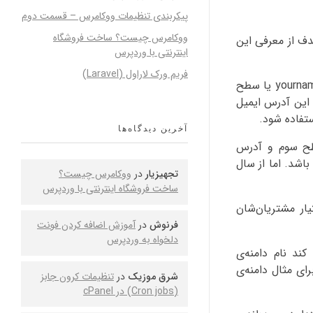
پیکربندی تنظیمات ووکامرس – قسمت دوم
ووکامرس چیست؟ ساخت فروشگاه
 در دست‌رس بوده است. هدف از معرفی این
اینترنتی با وردپرس
فریم ورک لاراول (Laravel)
اصلی‌ترین تفاوت این دامنه با بقیه‌ی دامنه‌های سطح بالا این است که می‌توان دامنه را به صورت یک دامنه‌ی سطح دوم مثلاً yourname.name یا سطح
 این دامنه می‌توان یک آدرس ایمیل مثلاً به صورت first@last.name ثبت کرد. این آدرس ایمیل
تفاده شود.
آخرین دیدگاه‌ها
سطح سوم و آدرس
 ترتیب هر فرد می‌توانست یک دامنه به صورت نام کامل خود (first.last.name) داشته باشد. اما از سال
تجهیزیار
در
ووکامرس چیست؟
ساخت فروشگاه اینترنتی با وردپرس
م را در اختیار مشتریان‌شان
فرنوش
در
آموزش اضافه کردن فونت
دلخواه به وردپرس
 این است که وقتی فردی دامنه‌ی سطح سومی به صورت مثلاً Hassan.hashemi.name ثبت کند نام دامنه‌ی
رای مثال دامنه‌ی
شرق موزیک
در
تنظیمات کرون جابز
(Cron jobs) در cPanel