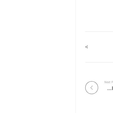
Next 
مقررات خاص ثبت دامنه UK. (بریتانیا) و ویژگی های آن