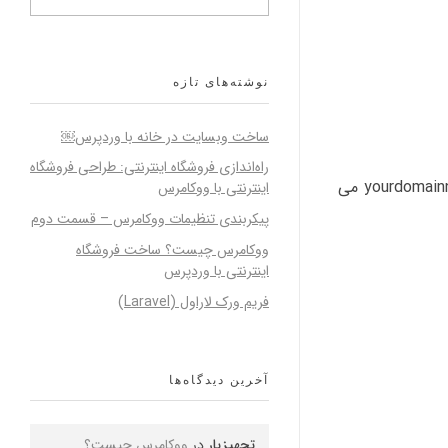
نوشته‌های تازه
ساخت وبسایت در خانه با وردپرس￼
راه‌اندازی فروشگاه اینترنتی: طراحی فروشگاه
۱- ابتدا می بایست در مسیر زیر در کنترل پنل میزبانی وب Directadmin وارد شوید. (http://yourdomainname:222 که به جای yourdomainname می
اینترنتی با ووکامرس
پیکربندی تنظیمات ووکامرس – قسمت دوم
ووکامرس چیست؟ ساخت فروشگاه
اینترنتی با وردپرس
فریم ورک لاراول (Laravel)
آخرین دیدگاه‌ها
تجهیزیار
در
ووکامرس چیست؟