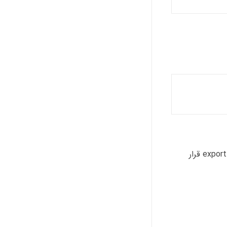
۷- پس از اتمام مراحل و درخواست هایی که از اسکریپت از شما دارد ؛ فایل بک آپ سی پنل به دایرکت ادمین تدیل می شود و در فولدر export قرار