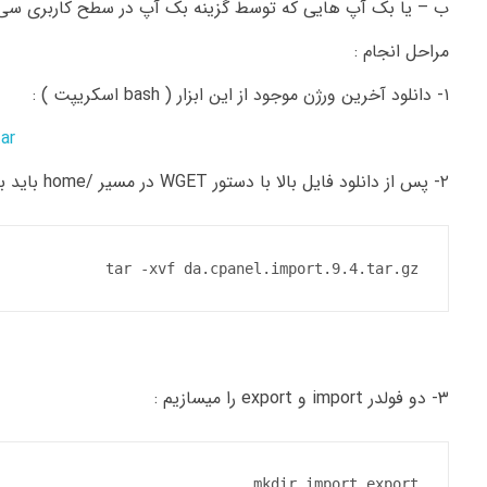
ب – یا بک آپ هایی که توسط گزینه بک آپ در سطح کاربری سی پ
مراحل انجام :
۱- دانلود آخرین ورژن موجود از این ابزار ( bash اسکریپت ) :
ar
۲- پس از دانلود فایل بالا با دستور WGET در مسیر /home باید با استفاده از tar فایل را از حالت فشرده خارج میکنیم:
tar -xvf da.cpanel.import.9.4.tar.gz
۳- دو فولدر import و export را میسازیم :
mkdir import export