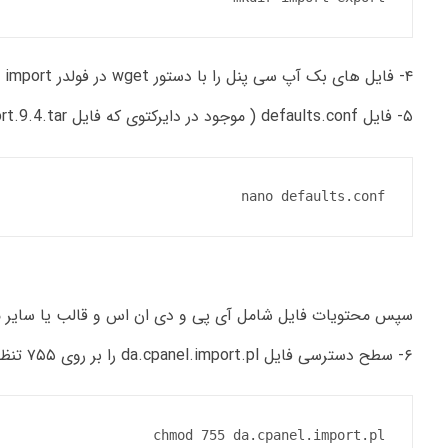
۴- فایل های بک آپ سی پنل را با دستور wget در فولدر import دانلود میکنیم ؛
۵- فایل defaults.conf ( موجود در دایرکتوی که فایل da.cpanel.import.9.4.tar را اکسترکت کردید موجود می باشد ) با دستور nano باز میکنیم :
nano defaults.conf
سپس محتویات فایل شامل آی پی و دی ان اس و قالب یا سایر موار
۶- سطح دسترسی فایل da.cpanel.import.pl را بر روی ۷۵۵ تنظیم میکنیم :
chmod 755 da.cpanel.import.pl