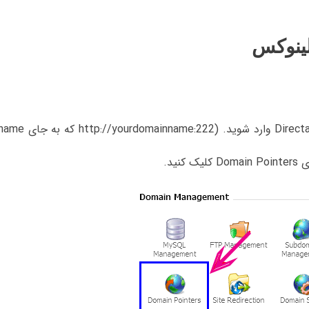
لینوکس