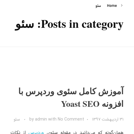
Home
سئو
Posts in category: سئو
آموزش کامل سئوی وردپرس با
افزونه Yoast SEO
۳۱ اردیبهشت ۱۳۹۷
No Comment
with
admin
by
سئو
همان‌گونه که می‌دانید در مقوله سئوی
وردپرس
از نکات