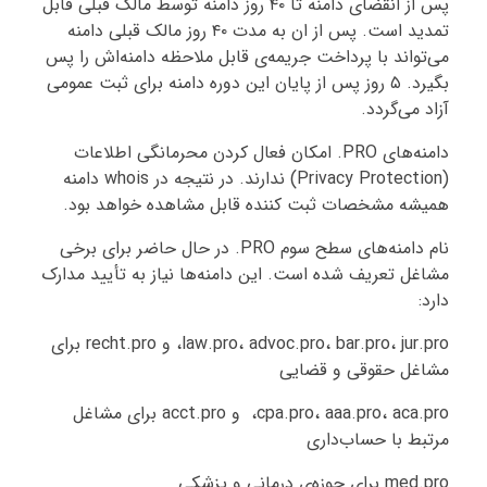
پس از انقضای دامنه تا ۴۰ روز دامنه توسط مالک قبلی قابل
تمدید است. پس از ان به مدت ۴۰ روز مالک قبلی دامنه
می‌تواند با پرداخت جریمه‌ی قابل ملاحظه دامنه‌اش را پس
بگیرد. ۵ روز پس از پایان این دوره دامنه برای ثبت عمومی
آزاد می‌گردد.
دامنه‌های PRO. امکان فعال کردن محرمانگی اطلاعات
(Privacy Protection) ندارند. در نتیجه در whois دامنه
همیشه مشخصات ثبت کننده قابل مشاهده خواهد بود.
نام دامنه‌های سطح سوم PRO. در حال حاضر برای برخی
مشاغل تعریف شده است. این دامنه‌ها نیاز به تأیید مدارک
دارد:
law.pro، advoc.pro، bar.pro، jur.pro، و recht.pro برای
مشاغل حقوقی و قضایی
cpa.pro، aaa.pro، aca.pro، و acct.pro برای مشاغل
مرتبط با حساب‌داری
med.pro برای حوزه‌ی درمانی و پزشکی