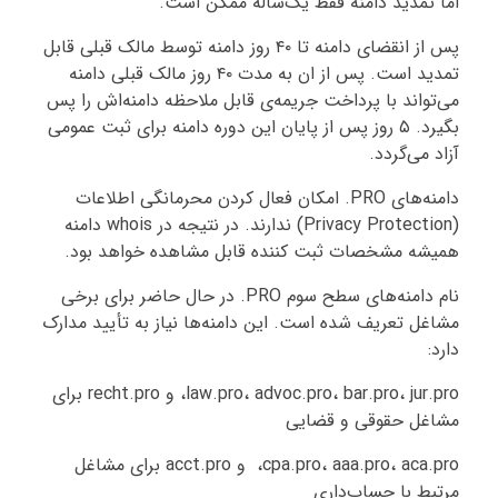
اما تمدید دامنه فقط یک‌ساله ممکن است.
پس از انقضای دامنه تا ۴۰ روز دامنه توسط مالک قبلی قابل
تمدید است. پس از ان به مدت ۴۰ روز مالک قبلی دامنه
می‌تواند با پرداخت جریمه‌ی قابل ملاحظه دامنه‌اش را پس
بگیرد. ۵ روز پس از پایان این دوره دامنه برای ثبت عمومی
آزاد می‌گردد.
دامنه‌های PRO. امکان فعال کردن محرمانگی اطلاعات
(Privacy Protection) ندارند. در نتیجه در whois دامنه
همیشه مشخصات ثبت کننده قابل مشاهده خواهد بود.
نام دامنه‌های سطح سوم PRO. در حال حاضر برای برخی
مشاغل تعریف شده است. این دامنه‌ها نیاز به تأیید مدارک
دارد:
law.pro، advoc.pro، bar.pro، jur.pro، و recht.pro برای
مشاغل حقوقی و قضایی
cpa.pro، aaa.pro، aca.pro، و acct.pro برای مشاغل
مرتبط با حساب‌داری