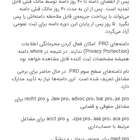
پس از انقضای دامنه تا ۴۰ روز دامنه توسط مالک قبلی قابل
تمدید است. پس از ان به مدت ۴۰ روز مالک قبلی دامنه
می‌تواند با پرداخت جریمه‌ی قابل ملاحظه دامنه‌اش را پس
بگیرد. ۵ روز پس از پایان این دوره دامنه برای ثبت عمومی
آزاد می‌گردد.
دامنه‌های PRO. امکان فعال کردن محرمانگی اطلاعات
(Privacy Protection) ندارند. در نتیجه در whois دامنه
همیشه مشخصات ثبت کننده قابل مشاهده خواهد بود.
نام دامنه‌های سطح سوم PRO. در حال حاضر برای برخی
مشاغل تعریف شده است. این دامنه‌ها نیاز به تأیید مدارک
دارد:
law.pro، advoc.pro، bar.pro، jur.pro، و recht.pro برای
مشاغل حقوقی و قضایی
cpa.pro، aaa.pro، aca.pro، و acct.pro برای مشاغل
مرتبط با حساب‌داری
med.pro برای حوزه‌ی درمانی و پزشکی