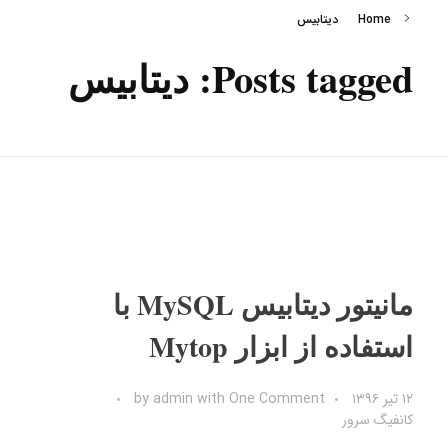
Home
دیتابیس
Posts tagged: دیتابیس
مانیتور دیتابیس MySQL با
استفاده از ابزار Mytop
۱۲ تیر ۱۳۹۶
One Comment
with
admin
by
کانفیگ سرور