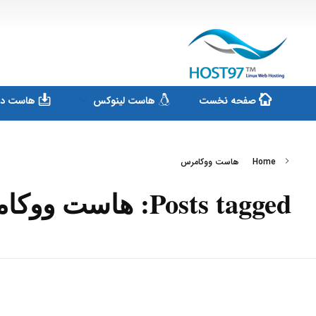
هاست ۹۷
ارائه سرویس هاست لینوکس و ثبت دامنه
صفحه نخست
هاست لینوکس
هاست دان
Home
هاست ووکامرس
Posts tagged: هاست ووکامرس