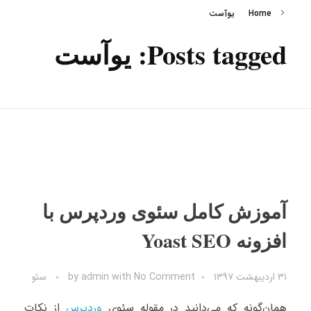
Home
یوآست
Posts tagged: یوآست
آموزش کامل سئوی وردپرس با
افزونه Yoast SEO
۳۱ اردیبهشت ۱۳۹۷
No Comment
with
admin
by
سئو
همان‌گونه که می‌دانید در مقوله سئوی
وردپرس
از نکات