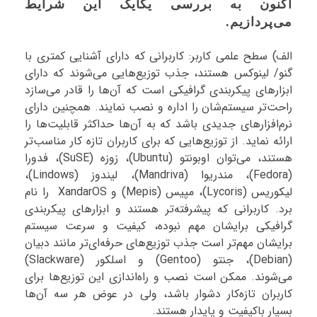
اکنون به بررسی یکایک این شرایط
می‌پردازیم.
الف) سطح علمی کاربر: کاربرانی که دارای آشنایی کمتری با
گنو/ لینوکس هستند، جذب توزیع‌هایی می‌شوند که دارای
ابزارهای پیکربندی گرافیکی است که آن‌ها را قادر می‌سازد
راحت‌تر سیستم‌شان را اداره و نصب نمایند. همچنین دارای
نرم‌افزارهای جدیدی باشد که به آن‌ها حداکثر قابلیت‌ها را
ارائه نماید. از توزیع‌هایی که برای کاربران تازه کار مناسب‌تر
هستند، می‌توان اوبونتو (Ubuntu)، زوزه (SuSE)، فدورا
(Fedora)، مندریوا (Mandriva)، لیندوز (Lindows)،
لیکوریس (Lycoris)، مپیس (Mepis) و XandarOS را نام
برد. کاربرانی که پیشرفته‌تر هستند و ابزارهای پیکربندی
گرافیکی برایشان مهم نبوده، کیفیت و سرعت سیستم
برایشان مهم‌تر است جذب توزیع‌های حرفه‌ای‌تر مانند دبیان
(Debian)، جنتو (Gentoo) و اسلکور (Slackware)
می‌شوند. ممکن است نصب و راه‌اندازی این توزیع‌ها برای
کاربران تازه‌کار دشوار باشد، ولی در عوض هر سه آن‌ها
بسیار باکیفیت و پایدار هستند.