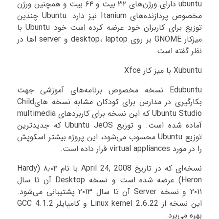
ubuntu دارای ورژن‌های ۳۲ بیت و ۶۴ بیت و همچنین ورژن
مخصوص پردازنده‌های Itanium نیز دارد. Ubuntu چندین
توزیع برای کاربران خود عرضه کرده است خود Ubuntu با
میزکار GNOME بر روی desktop، laptop و l serverها در
نظر گفته است.
Xubuntu با میز کار Xfce
Edubuntu نسخه مخصوص برنامه‌های آموزشی جهت
بکارگیری در مدارس برای کودکان مشابه نسخه هایChild
Ubuntu Studio که این نسخه برای کاربردهای multimedia
آماده شده است. و توزیع Ubuntu JeOS که جدیدترین
توزیع Ubuntu محسوب می‌شود، این پروژه بیشتر اسکوپش
را در مورد virtual appliances قرار داده است.
نسخه‌ای که در تاریخ April 24, 2008 با نام ۸٫۰۴ (Hardy
Heron) عرضه شده است و نسخه Desktop آن تا سال
۲۰۱۱ و نسخه Server آن تا سال ۲۰۱۳ پشتیبانی می‌شود.
این نسخه از Linux kernel 2.6.22 و کامپایلر GCC 4.1.2
بهره می‌برد.