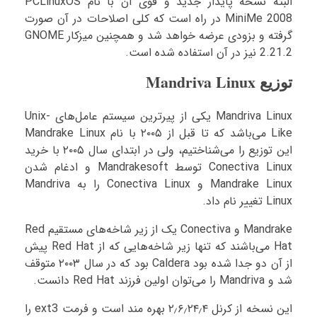
البته نسخه پایدار جدید و قوی آن با نام PCLinuxOS
MiniMe 2008 در راه است که کلی اصلاحات در آن صورت
گرفته و بزودی عرضه خواهد شد و همچنین میزکار GNOME
2.21.2 نیز در آن استفاده شده است.
توزیع Mandriva Linux
Mandriva Linux یکی از پیرترین سیستم عامل‌های Unix-
Like می‌باشد که تا قبل از ۲۰۰۵ با نام Mandrake Linux
این توزیع را می‌شناختیم، ولی در ابتدای سال ۲۰۰۵ با خرید
Conectiva Linux توسط Mandrakesoft و ادغام شدن
Mandrake Linux و Conectiva Linux را به Mandriva
Linux تغییر نام داد.
Mandrake و Conectiva یک از زیر شاخه‌های مستقیم Red
Hat می‌باشند که تنها زیر شاخه‌هایی که از Red Hat پیش
از آن دو جدا شده بود Caldera بود که در سال ۲۰۰۳ متوقف
شد و Mandriva را می‌توان اولین فرزند Red Hat دانست.
این نسخه از کرنل ۲٫۶٫۲۴٫۴ بهره مند است و فرمت ext3 را