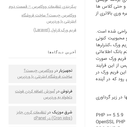
ا و حتی کلاس ها
پیکربندی تنظیمات ووکامرس – قسمت دوم
ه وری بالاتری از
ووکامرس چیست؟ ساخت فروشگاه
اینترنتی با وردپرس
فریم ورک لاراول (Laravel)
تن باز پی اچ پی (PHP) است که توسط Taylor Otwell ، برای توسعه نرم‌افزارهای وب بر پایه معماری MVC طراحی شده است.
 انعطاف و محبوبیت کنونی
م ورک ،کنترلرها
 داخلی از مدیریت سیستم بانک اطلاعاتی
آخرین دیدگاه‌ها
عرضه شد، تغییراتی اساسی در فریم ورک صورت
ید و امکانات migrate به طور جداگانه در composer قرار گرفت. پس از این فرایند
تجهیزیار
در
ووکامرس چیست؟
یر شدن این فریم ورک در
ساخت فروشگاه اینترنتی با وردپرس
رود که در آینده
فرنوش
در
آموزش اضافه کردن فونت
 در زیر گرداوری
دلخواه به وردپرس
شرق موزیک
در
تنظیمات کرون جابز
PHP >= 5.5.9
(Cron jobs) در cPanel
OpenSSL PHP 