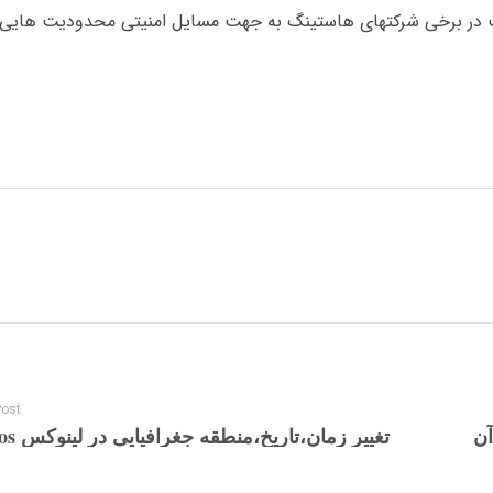
به استفاده از shell دارد که ممکن است در برخی شرکتهای هاستینگ به جهت مسایل امنیتی محدودیت ه
Post
تغییر زمان،تاریخ،منطقه جغرافیایی در لینوکس centos