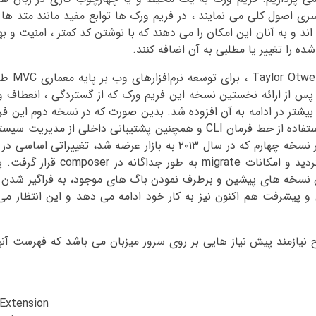
ری اصول کلی می نمایند ، در فریم ورک ها توابع مفید مانند متد ه
ند و به آنان این امکان را می دهند که با نوشتن کد کمتر ، امنیت و بهر
ه را تغییر یا مطلبی به آن اضافه کنند.
لاراول یک چارچوب م
اول در سال ۲۰۱۱ و تحت لایسنس MIT ارائه شد. پس از ارائه نخستین نسخه این فریم ورک که از گستردگی ،
یشتر در ادامه به آن افزوده شد. بدین صورت که در نسخه دوم این فری
و سیستم قالب بندی blade به آن افزوده شد و در نسخه سوم، استفاده از خط فرمان CLI و همچنین پشتیبانی
و migration ها محبوبیت این فریم ورک را بیش از پیش کرد. در نسخه چهارم که در سال ۲۰۱۳ به بازار 
پذیرفت. به شکلی که لاراول بر پایه کدهای Illuminate عرضه گرد
م لاراول در سال ۲۰۱۵ و با بهینه نمودن نسخه های پیشین و برطرف نمودن باگ های موجود، به فراگ
و پیشرفت هم اکنون نیز به کار خود ادامه می دهد و این انتظار می 
یازمند پیش نیاز هایی بر روی سرور میزبان می باشد که فهرست آنها
Extension