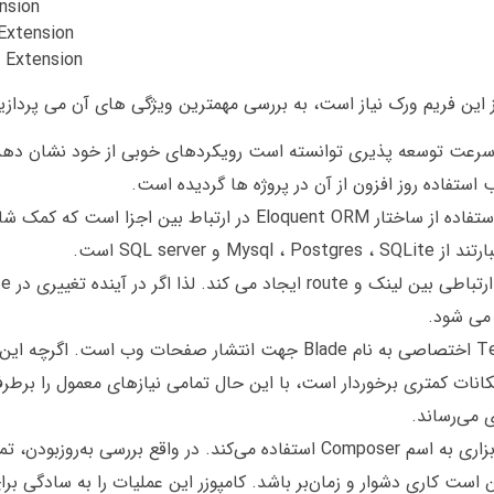
nsion
Extension
 Extension
ز این فریم ورک نیاز است، به بررسی مهمترین ویژگی های آن می پردازی
عت توسعه پذیری توانسته است رویکردهای خوبی از خود نشان دهد
استفاده روز افزون از آن در پروژه ها گردیده است.
پایگاه داده : یکی از برجسته ترین ویژگی های این فریمورک ، استفاده از ساختار Eloquent ORM در ارتب
SQL ser است.
Blade Template Engine : لاراول حاوی یک Template Engine اختصاصی به نام Blade جهت انتشار صفح
بزارهایی مانند Twig ( وب تمپلت دیگر php ) از امکانات کمتری برخوردار است، با این حال تمامی نیازهای معمول 
 می‌رساند.
Composer : لاراول برای مدیریت نیازمندی های نرم افزاری از ابزاری به اسم Composer استفاده می‌کند. در واقع بررسی به‌روزب
کن است کاری دشوار و زمان‌بر باشد. کامپوزر این عملیات را به سادگی بر