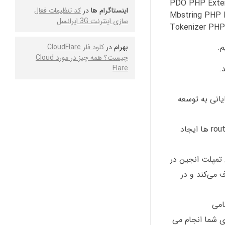
PDO PHP Exte
اینستاگرام ها
در
کد تنظیمات فعال
Mbstring PHP 
سازی اینترنت 3G ایرانسل
Tokenizer PHP
م.
بهرام
در
کلود فلر CloudFlare
چیست؟ همه چیز در مورد Cloud
.
Flare
اط بین اجزا است که کمک شایانی به توسعه
مسیردهی معکوس ( Reverse Routing ) : این ویژگی یک راه ارتباطی بین لینک و route ایجاد می کند. لذا اگر در آینده تغییری در route ها ایجاد
ات وب است. اگرچه این تمپلت انجین در
را برطرف می‌کند و در
ودن، تمامی
ای شما انجام می