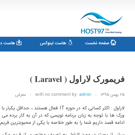
هاست ۹۷
ارائه سرویس هاست لینوکس و ثبت دامنه
صفحه نخست
هاست لینوکس
هاست دان
فریمورک لاراول ( Laravel )
۲۵ بهمن ۱۳۹۵
admin
by
no comment
with
معرفی
ورک ها با توجه به زبان برنامه نویسی که در آن به کار برده م
ادامه قصد داریم شما را به طور خلاصه با یکی از محبوبترین فریم ورک های زبان PHP با نام لاراول (
پیش از بحث در مورد لاراول به تعریف مختصری از فریم ورک م