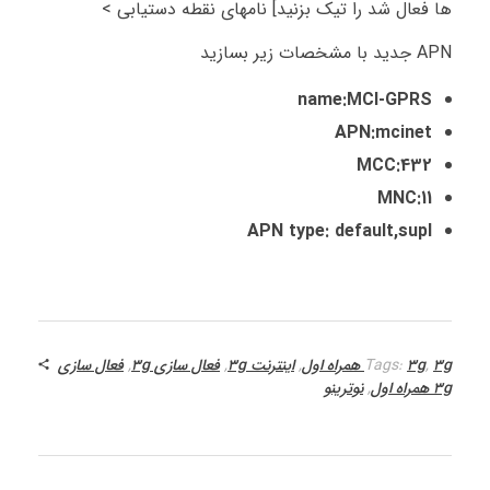
ها فعال شد را تیک بزنید] نامهای نقطه دستیابی >
APN جدید با مشخصات زیر بسازید
name:MCI-GPRS
APN:mcinet
MCC:432
MNC:11
APN type: default,supl
3g همراه اول
,
3g
Tags:
,
اینترنت 3g
,
فعال سازی 3g
,
فعال سازی
3g همراه اول
,
نوترینو