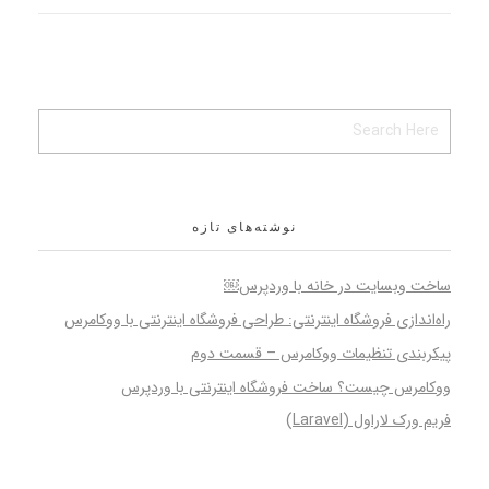
نوشته‌های تازه
ساخت وبسایت در خانه با وردپرس￼
راه‌اندازی فروشگاه اینترنتی: طراحی فروشگاه اینترنتی با ووکامرس
پیکربندی تنظیمات ووکامرس – قسمت دوم
ووکامرس چیست؟ ساخت فروشگاه اینترنتی با وردپرس
فریم ورک لاراول (Laravel)