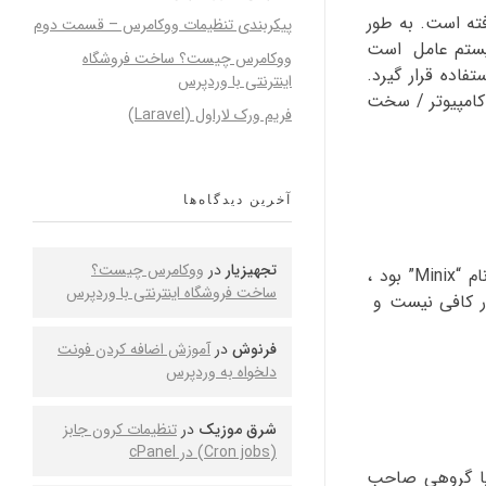
ته است. به طور
پیکربندی تنظیمات ووکامرس – قسمت دوم
 سیستم عامل است
ووکامرس چیست؟ ساخت فروشگاه
Mac O، سولاریس و دیگران مورد استفاده قرار گیرد.
اینترنتی با وردپرس
 کامپیوتر / سخت
فریم ورک لاراول (Laravel)
آخرین دیدگاه‌ها
تجهیزیار
در
ووکامرس چیست؟
هنگامی که لینوس توروالدز در حال مطالعه در دانشگاه هلسینکی بود، او در حال استفاده از یک نسخه از سیستم عامل یونیکس به نام “Minix” بود ،
ساخت فروشگاه اینترنتی با وردپرس
ار کافی نیست و
فرنوش
در
آموزش اضافه کردن فونت
دلخواه به وردپرس
شرق موزیک
در
تنظیمات کرون جابز
(Cron jobs) در cPanel
یا گروهی صاحب