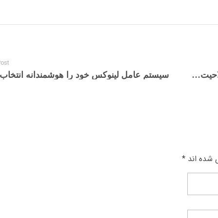
Post
ویژگی‌ها و مقررات ثبت دامنه PRO. (گواه صلاحیت حرفه‌ای شما)
سیستم عامل لینوکس خود را هوشمندانه انتخاب 
 شده اند *