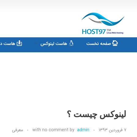
هاست ۹۷
ارائه سرویس هاست لینوکس و ثبت دامنه
صفحه نخست
هاست لینوکس
هاست دان
لینوکس چیست ؟
۷ فروردین ۱۳۹۳
admin
by
no comment
with
معرفی