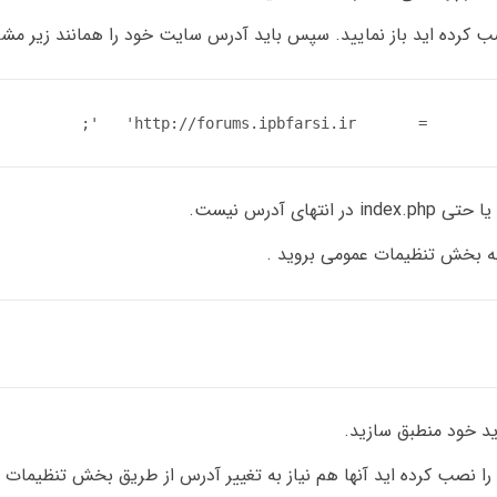
 آدرس نیست.
ید خود منطبق سازید.
3- اگر که IP.Blog ، IP.Gallery ، IP.Downloads یا IP Content را نصب کرده اید آنها هم نیاز به تغییر آدرس از طریق بخ