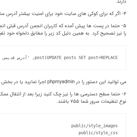
دارند.
۴- اگر که برای کوکی های سایت خود برای امنیت بیشتر آدرس سایت را تعریف کرده اید آن را از بخش تنظیمات امنیتی تغییر دهید.
۵- حتما در پست ها پیش آمده که کاربران انجمن آدرس قبلی انج
را نیز تصحیح کرد. به همین دلیل کد زیر را مطابق دلخواه خود تغی
UPDATE posts SET post=REPLACE(post, 'آدرس قدیمی انجمن', 'آدرس جدید انجمن')
می توانید این دستور را در phpmyadmin اجرا نمایید یا در بخش پشتیبانی ( Support ) سپس SQL Toolbox اجرا نمایید.
نوع تنظیمات سرور شما ۷۵۵ باشند.