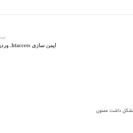
Post
ایمن سازی htaccess. وردپرس
مشکل داشت.ممنون