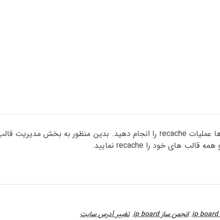
7- همچنین توصیه می شود که قالب های خود را نیز بر روی آن ها عملیات recache را انجام دهید. بدین منظور
i
,
انجمن ساز ip board
,
تغییر آدرس سایت