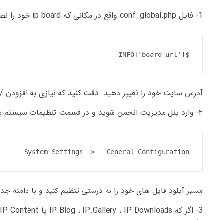
1- فایل conf_global.php واقع در مکانی که ip board خود را نصب کرده اید باز نمایید. سپس باید آدرس سایت خود را همانند زیر مشاهده نمایید :
$INFO['board_url']					  =	   'http://forums.ipbfarsi.ir';
آدرس سایت خود را تغییر دهید. دقت کنید که نیازی به افزودن / یا حتی index.php در انتهای
۲- وارد پنل مدیریت انجمن شوید و در قسمت تنظیمات سیستم به بخش تنظیمات عمومی بروید .
System Settings  >   General Configuration
مسیر آپلود فایل های خود را به درستی تنظیم کنید و با دامنه جد