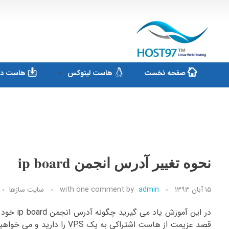
هاست ۹۷
ارائه سرویس هاست لینوکس و ثبت دامنه
صفحه نخست
هاست لینوکس
هاست دان
نحوه تغییر آدرس انجمن ip board
۱۵ آبان ۱۳۹۳
admin
by
one comment
with
سایت سازها
در این آ
قصد عزیمت از هاست اشتراکی به یک VPS را دارید و می خواهید در پوشه ای IPB را نصب نمایید.