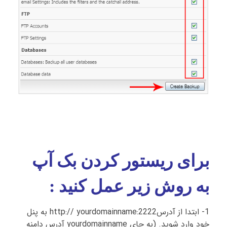
برای ریستور کردن بک آپ
به روش زیر عمل کنید :
1- ابتدا از آدرسhttp:// yourdomainname:2222 به پنل
خود وارد شوید. (به جای yourdomainname آدرس دامنه