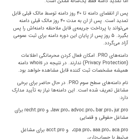
اما تمدید دامنه فقط یک‌ساله ممکن است.
پس از انقضای دامنه تا ۴۰ روز دامنه توسط مالک قبلی قابل
تمدید است. پس از ان به مدت ۴۰ روز مالک قبلی دامنه
می‌تواند با پرداخت جریمه‌ی قابل ملاحظه دامنه‌اش را پس
بگیرد. ۵ روز پس از پایان این دوره دامنه برای ثبت عمومی
آزاد می‌گردد.
دامنه‌های PRO. امکان فعال کردن محرمانگی اطلاعات
(Privacy Protection) ندارند. در نتیجه در whois دامنه
همیشه مشخصات ثبت کننده قابل مشاهده خواهد بود.
نام دامنه‌های سطح سوم PRO. در حال حاضر برای برخی
مشاغل تعریف شده است. این دامنه‌ها نیاز به تأیید مدارک
دارد:
law.pro، advoc.pro، bar.pro، jur.pro، و recht.pro برای
مشاغل حقوقی و قضایی
cpa.pro، aaa.pro، aca.pro، و acct.pro برای مشاغل
مرتبط با حساب‌داری