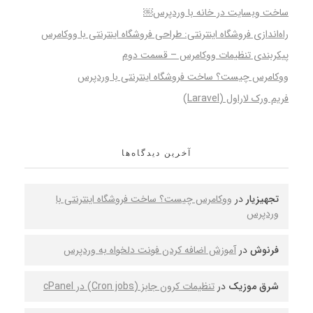
ساخت وبسایت در خانه با وردپرس￼
راه‌اندازی فروشگاه اینترنتی: طراحی فروشگاه اینترنتی با ووکامرس
پیکربندی تنظیمات ووکامرس – قسمت دوم
ووکامرس چیست؟ ساخت فروشگاه اینترنتی با وردپرس
فریم ورک لاراول (Laravel)
آخرین دیدگاه‌ها
تجهیزیار
در
ووکامرس چیست؟ ساخت فروشگاه اینترنتی با
وردپرس
فرنوش
در
آموزش اضافه کردن فونت دلخواه به وردپرس
شرق موزیک
در
تنظیمات کرون جابز (Cron jobs) در cPanel